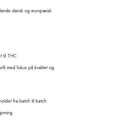
ldende dansk og europæisk
 til THC.
fil med fokus på kvalitet og
oldet fra batch til batch.
givning.