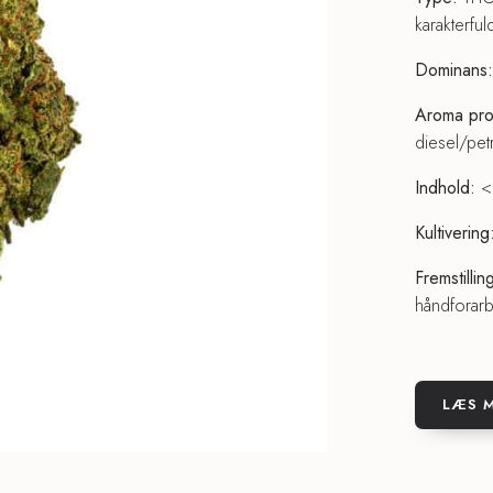
karakterful
Dominans:
Aroma prof
diesel/pe
Indhold:
< 
Kultivering
Fremstillin
håndforar
LÆS M