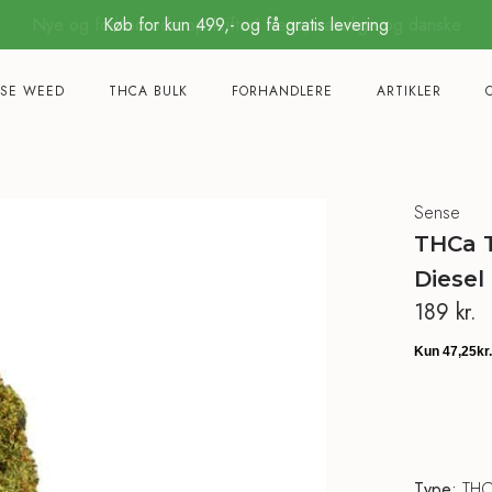
Køb for kun 499,- og få gratis levering
SE WEED
THCA BULK
FORHANDLERE
ARTIKLER
Sense
THCa 
Diesel
189
kr.
Type:
THCa