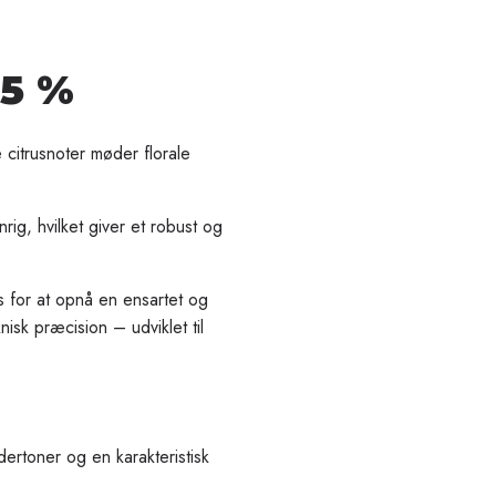
25 %
e citrusnoter møder florale
rig, hvilket giver et robust og
s for at opnå en ensartet og
sk præcision – udviklet til
dertoner og en karakteristisk