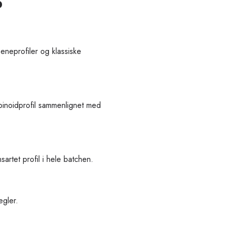
%
eneprofiler og klassiske
binoidprofil sammenlignet med
artet profil i hele batchen.
egler.