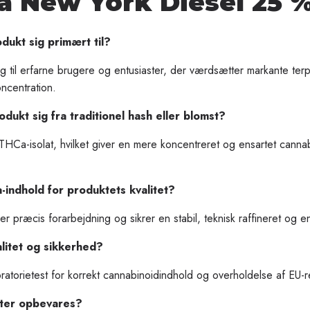
a New York Diesel 25 
ukt sig primært til?
 til erfarne brugere og entusiaster, der værdsætter markante terp
ncentration.
dukt sig fra traditionel hash eller blomst?
HCa-isolat, hvilket giver en mere koncentreret og ensartet canna
indhold for produktets kvalitet?
 præcis forarbejdning og sikrer en stabil, teknisk raffineret og ens
alitet og sikkerhed?
atorietest for korrekt cannabinoidindhold og overholdelse af EU-r
ter opbevares?