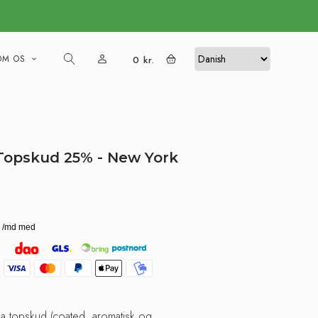
OM OS
0
kr.
Topskud 25% - New York
 topskud (coated, aromatisk og