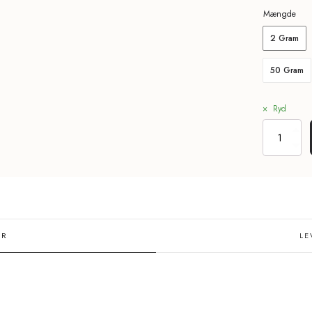
Mængde
2 Gram
50 Gram
Ryd
THCa
Topskud
25%
-
New
York
Diesel
antal
ER
LE