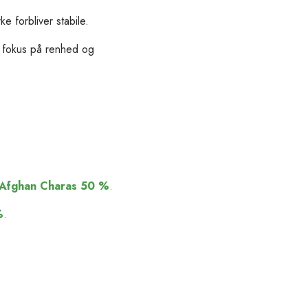
e forbliver stabile.
d fokus på renhed og
Afghan Charas 50 %
.
%
.