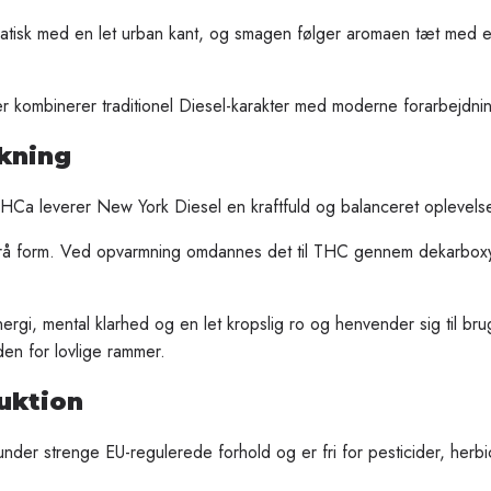
tisk med en let urban kant, og smagen følger aromaen tæt med en
er kombinerer traditionel Diesel-karakter med moderne forarbejdni
rkning
HCa leverer New York Diesel en kraftfuld og balanceret oplevels
n rå form. Ved opvarmning omdannes det til THC gennem dekarboxyl
ergi, mental klarhed og en let kropslig ro og henvender sig til bru
den for lovlige rammer.
uktion
der strenge EU-regulerede forhold og er fri for pesticider, herbi