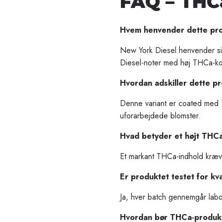
FAQ – THC
Hvem henvender dette prod
New York Diesel henvender sig
Diesel-noter med høj THCa-ko
Hvordan adskiller dette pro
Denne variant er coated med T
uforarbejdede blomster.
Hvad betyder et højt THCa-
Et markant THCa-indhold kræver
Er produktet testet for kv
Ja, hver batch gennemgår labor
Hvordan bør THCa-produk