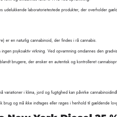
s udelukkende laboratorietestede produkter, der overholder gæ
) er en naturlig cannabinoid, der findes i rå cannabis.
 ingen psykoaktiv virkning. Ved opvarmning omdannes den gradvist
andt brugere, der ønsker en autentisk og kontrolleret cannabispro
 variationer i klima, jord og fugtighed kan påvirke cannabinoidindh
isk brug og må ikke indtages eller røges i henhold til gældende lov