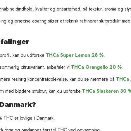
nabinoidindhold, kvalitet og ensartethed, så tekstur, aroma og styrk
 og præcise coating sikrer et teknisk raffineret slutprodukt me
falinger
 profil, kan du udforske
THCa Super Lemon 28 %
.
ommerlig citrusvariant, anbefaler vi
THCa Orangello 20 %
.
mere resinrig koncentratoplevelse, kan du se nærmere på
THCa 
orm med blødere struktur, kan du udforske
THCa Slaskeren 30 
i Danmark?
% THC er lovlige i Danmark.
n rå form og omdannes først til THC ved opvarmning.