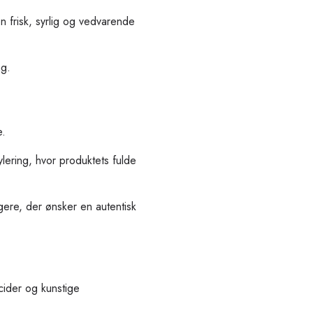
 frisk, syrlig og vedvarende
ng.
e.
ering, hvor produktets fulde
gere, der ønsker en autentisk
cider og kunstige