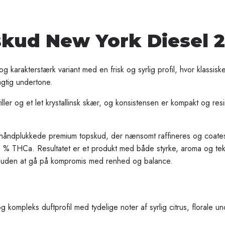
kud New York Diesel 
 karakterstærk variant med en frisk og syrlig profil, hvor klassisk
gtig undertone.
ler og et let krystallinsk skær, og konsistensen er kompakt og resin
af håndplukkede premium topskud, der nænsomt raffineres og coate
5 % THCa. Resultatet er et produkt med både styrke, aroma og tekni
et uden at gå på kompromis med renhed og balance.
 kompleks duftprofil med tydelige noter af syrlig citrus, florale un