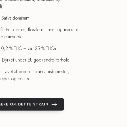
d)
Sativa-dominant
il:
Frisk citrus, florale nuancer og markant
troleumsnote
0,2 % THC – ca. 25 % THCa
:
Dyrket under EU-godkendte forhold
g:
Lavet af premium cannabisblomster,
bejdet og coated
ERE OM DETTE STRAIN