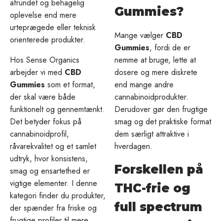
afrundet og behagelig
Gummies?
oplevelse end mere
urteprægede eller teknisk
Mange vælger
CBD
orienterede produkter.
Gummies
, fordi de er
Hos Sense Organics
nemme at bruge, lette at
arbejder vi med
CBD
dosere og mere diskrete
Gummies
som et format,
end mange andre
der skal være både
cannabinoidprodukter.
funktionelt og gennemtænkt.
Derudover gør den frugtige
Det betyder fokus på
smag og det praktiske format
cannabinoidprofil,
dem særligt attraktive i
råvarekvalitet og et samlet
hverdagen.
udtryk, hvor konsistens,
Forskellen på
smag og ensartethed er
vigtige elementer. I denne
THC-frie og
kategori finder du produkter,
full spectrum
der spænder fra friske og
frugtige profiler til mere