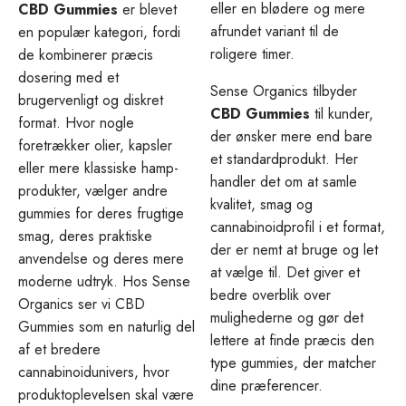
eller en blødere og mere
CBD Gummies
er blevet
afrundet variant til de
en populær kategori, fordi
roligere timer.
de kombinerer præcis
dosering med et
Sense Organics tilbyder
brugervenligt og diskret
CBD Gummies
til kunder,
format. Hvor nogle
der ønsker mere end bare
foretrækker olier, kapsler
et standardprodukt. Her
eller mere klassiske hamp-
handler det om at samle
produkter, vælger andre
kvalitet, smag og
gummies for deres frugtige
cannabinoidprofil i et format,
smag, deres praktiske
der er nemt at bruge og let
anvendelse og deres mere
at vælge til. Det giver et
moderne udtryk. Hos Sense
bedre overblik over
Organics ser vi CBD
mulighederne og gør det
Gummies som en naturlig del
lettere at finde præcis den
af et bredere
type gummies, der matcher
cannabinoidunivers, hvor
dine præferencer.
produktoplevelsen skal være