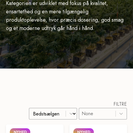
Kategorien er udviklet med fokus på kvalitet,
ensartethed og en mere tilgængelig
produktoplevelse, hvor præcis dosering, god smag
og et moderne udtryk går hånd i hånd.
FILTRE
Sortér
Product tags
Sort content
Select content
Select content
NYHED
NYHED