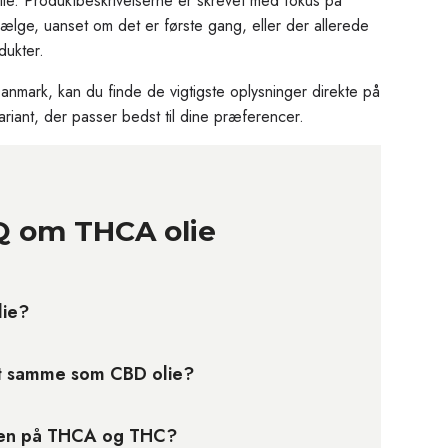
olie. Produktbeskrivelserne er skrevet med fokus på
ælge, uanset om det er første gang, eller der allerede
dukter.
Danmark, kan du finde de vigtigste oplysninger direkte på
iant, der passer bedst til dine præferencer.
 om THCA olie
lie?
t samme som CBD olie?
llen på THCA og THC?