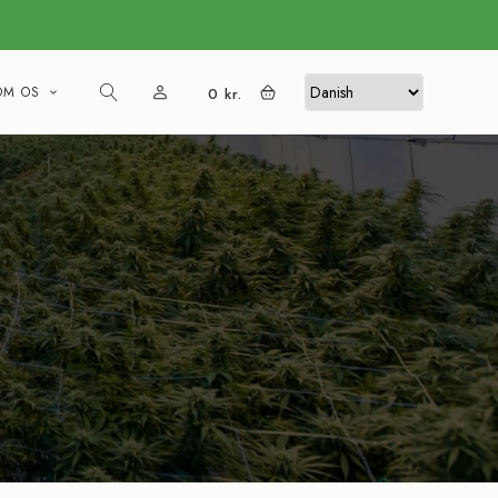
OM OS
0
kr.