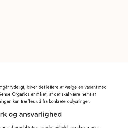
mgår tydeligt, bliver det lettere at vælge en variant med
Sense Organics er målet, at det skal være nemt at
ningen kan træffes ud fra konkrete oplysninger.
rk og ansvarlighed
ger af produktets samlede indhold, mærkning og at