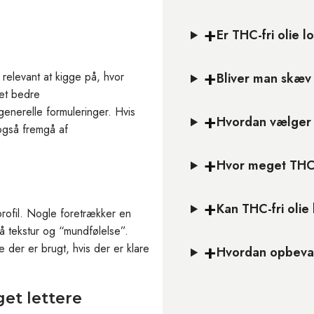
+
Er THC-fri olie l
+
 relevant at kigge på, hvor
Bliver man skæv 
 et bedre
enerelle formuleringer. Hvis
+
Hvordan vælger 
 også fremgå af
+
Hvor meget THC-
+
Kan THC-fri olie
rofil. Nogle foretrækker en
 tekstur og “mundfølelse”.
+
 der er brugt, hvis der er klare
Hvordan opbevar
et lettere