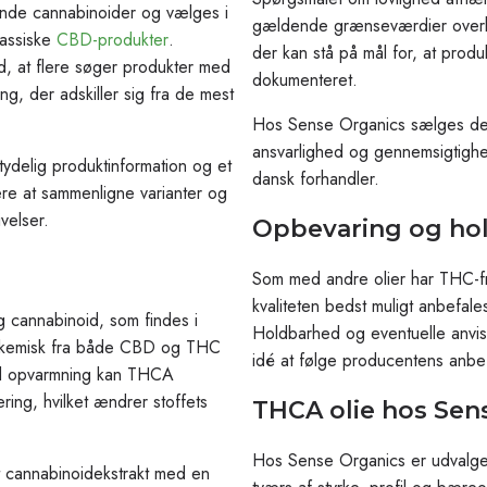
ende cannabinoider og vælges i
gældende grænseværdier overhol
lassiske
CBD-produkter
.
der kan stå på mål for, at produ
ed, at flere søger produkter med
dokumenteret.
, der adskiller sig fra de mest
Hos Sense Organics sælges der
ansvarlighed og gennemsigtighed
tydelig produktinformation og et
dansk forhandler.
ere at sammenligne varianter og
velser.
Opbevaring og ho
Som med andre olier har THC-fr
kvaliteten bedst muligt anbefale
g cannabinoid, som findes i
Holdbarhed og eventuelle anvis
ig kemisk fra både CBD og THC
idé at følge producentens anbef
 Ved opvarmning kan THCA
ing, hvilket ændrer stoffets
THCA olie hos Sen
Hos Sense Organics er udvalget 
t cannabinoidekstrakt med en