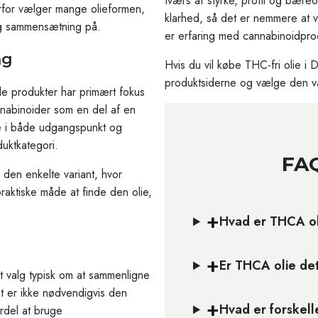
tværs af styrke, profil og bære
erfor vælger mange olieformen,
klarhed, så det er nemmere at v
 og sammensætning på.
er erfaring med cannabinoidpro
ng
Hvis du vil købe THC-fri olie i 
produktsiderne og vælge den var
le produkter har primært fokus
nabinoider som en del af en
ige i både udgangspunkt og
duktkategori.
FAQ
 den enkelte variant, hvor
praktiske måde at finde den olie,
+
Hvad er THCA o
+
Er THCA olie de
t valg typisk om at sammenligne
et er ikke nødvendigvis den
+
Hvad er forske
ordel at bruge