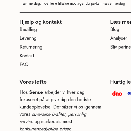
samme dag. I de fleste tilfælde modtager du pakken næste hverdag
Hjælp og kontakt
Læs me
Bestilling
Blog
Levering
Analyser
Returnering
Bliv partne
Kontakt
FAQ
Vores løfte
Hurtig l
Hos
Sense
arbejder vi hver dag
fokuseret på at give dig den bedste
kundeoplevelse. Det sikrer vi os igennem
vores
suveræne kvalitet, personlig
service
og markedets mest
konkurrencedygtige priser.