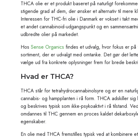
THCA olie er et produkt baseret på naturligt forekomm
stigende grad af dem, der ønsker et alternativ til mere k
Interessen for THC-fri olie i Danmark er vokset i takt m
et andet cannabinoid-udgangspunkt og en sammensætning
udbredte olier på markedet.
Hos
Sense Organics
findes et udvalg, hvor fokus er på 
sortiment, der er udvalgt med omtanke. Det gør det lett
vælge ud fra konkrete oplysninger frem for brede beskri
Hvad er THCA?
THCA står for tetrahydrocannabinolsyre og er en naturli
cannabis- og hampplanten i rå form. THCA adskiller s
og beskrives typisk som ikke-psykoaktivt i rå tilstand.
omdannes til THC gennem en proces kaldet dekarboxyler
egenskaber.
En olie med THCA fremstilles typisk ved at kombinere e