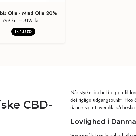
bis Olie - Mind Olie 20%
799 kr.
–
3195 kr.
INFUSED
Når styrke, indhold og profil fre
det rigtige udgangspunkt. Hos 
siske CBD-
danne sig et overblik, så beslut
Lovlighed i Danma
Spørgsmålet om lovlighed afhæn