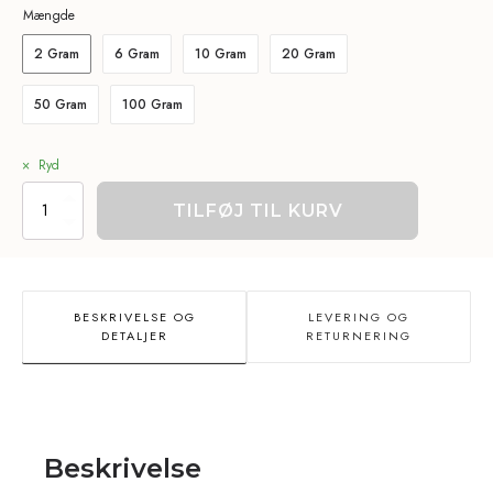
Mængde
2 Gram
6 Gram
10 Gram
20 Gram
50 Gram
100 Gram
Ryd
THCa
TILFØJ TIL KURV
Topskud
28%
-
Super
Lemon
BESKRIVELSE OG
LEVERING OG
antal
DETALJER
RETURNERING
Beskrivelse