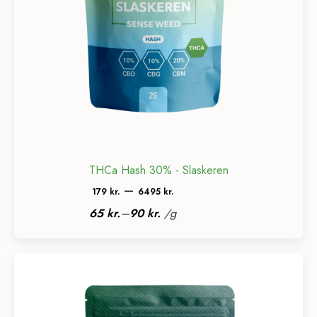
THCa Hash 30% - Slaskeren
Prisinterval:
–
179
kr.
6495
kr.
179 kr.
–
65
kr.
90
kr.
/
g
til
6495 kr.