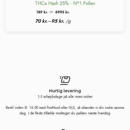
THCa Hash 25% - N*1 Pollen
Prisinterval:
–
189
kr.
6995
kr.
189 kr.
–
70
kr.
95
kr.
/
g
til
6995 kr.
Hurtig levering
1-3 arbejdsdage på alle vores ordrer
Bestil inden kl. 16.00 med PostNord eller GLS, så afsender vi din ordre samme
dag. I de fleste tilfælde modtager du pakken næste hverdag