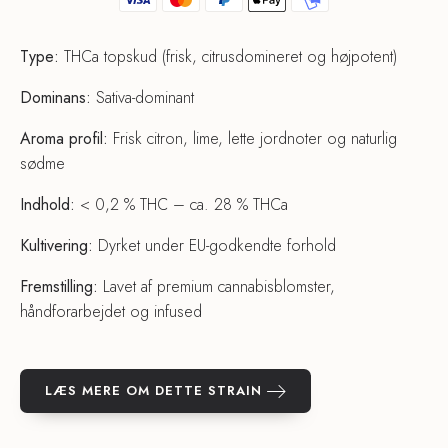
Type:
THCa topskud (frisk, citrusdomineret og højpotent)
Dominans:
Sativa-dominant
Aroma profil:
Frisk citron, lime, lette jordnoter og naturlig
sødme
Indhold:
< 0,2 % THC – ca. 28 % THCa
Kultivering:
Dyrket under EU-godkendte forhold
Fremstilling:
Lavet af premium cannabisblomster,
håndforarbejdet og infused
LÆS MERE OM DETTE STRAIN