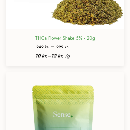
THCa Flower Shake 5% - 20g
Prisinterval:
–
249
kr.
999
kr.
249 kr.
–
10
kr.
12
kr.
/
g
til
999 kr.