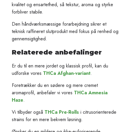
kvalitet og ensartethed, så tekstur, aroma og styrke
forbliver stabile.
Den håndværksmæssige forarbejdning sikrer et
teknisk raffineret slutprodukt med fokus på renhed og
gennemsigtighed.
Relaterede anbefalinger
Er du til en mere jordet og klassisk profil, kan du
udforske vores
THCa Afghan-variant
.
Foretrækker du en sødere og mere cremet
aromaprofil, anbefaler vi vores
THCa Amnesia
Haze
.
Vi tilbyder også
THCa Pre-Rolls
i citrusorienterede
strains for en mere bekvem løsning.
Ønsker du en mildere og ikke-euforiserende