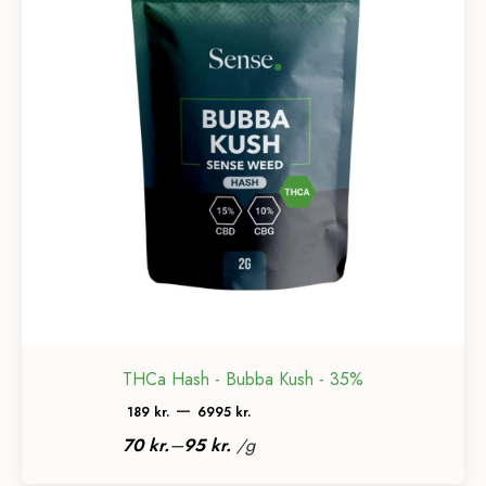
THCa Hash - Bubba Kush - 35%
Prisinterval:
–
189
kr.
6995
kr.
189 kr.
–
70
kr.
95
kr.
/
g
til