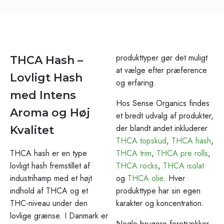
produkttyper gør det muligt
THCA Hash –
at vælge efter præference
Lovligt Hash
og erfaring.
med Intens
Hos Sense Organics findes
Aroma og Høj
et bredt udvalg af produkter,
der blandt andet inkluderer
Kvalitet
THCA topskud
,
THCA hash
,
THCA hash er en type
THCA trim
,
THCA pre rolls
,
lovligt hash fremstillet af
THCA rocks
,
THCA isolat
industrihamp med et højt
og
THCA olie
. Hver
indhold af THCA og et
produkttype har sin egen
THC-niveau under den
karakter og koncentration.
lovlige grænse. I Danmark er
Nogle brugere foretrækker