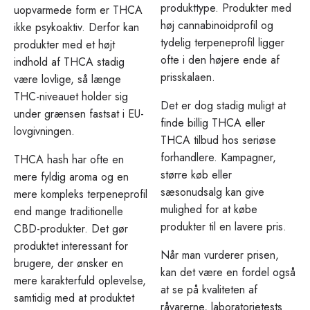
produkttype. Produkter med
uopvarmede form er THCA
høj cannabinoidprofil og
ikke psykoaktiv. Derfor kan
tydelig terpeneprofil ligger
produkter med et højt
ofte i den højere ende af
indhold af THCA stadig
prisskalaen.
være lovlige, så længe
THC-niveauet holder sig
Det er dog stadig muligt at
under grænsen fastsat i EU-
finde billig THCA eller
lovgivningen.
THCA tilbud hos seriøse
forhandlere. Kampagner,
THCA hash har ofte en
større køb eller
mere fyldig aroma og en
sæsonudsalg kan give
mere kompleks terpeneprofil
mulighed for at købe
end mange traditionelle
produkter til en lavere pris.
CBD-produkter. Det gør
produktet interessant for
Når man vurderer prisen,
brugere, der ønsker en
kan det være en fordel også
mere karakterfuld oplevelse,
at se på kvaliteten af
samtidig med at produktet
råvarerne, laboratorietests