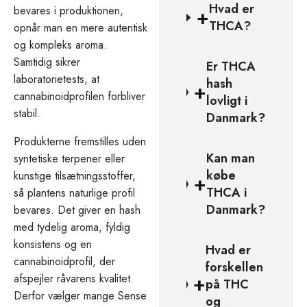
Hvad er
bevares i produktionen,
+
THCA?
opnår man en mere autentisk
og kompleks aroma.
Samtidig sikrer
Er THCA
laboratorietests, at
hash
+
cannabinoidprofilen forbliver
lovligt i
stabil.
Danmark?
Produkterne fremstilles uden
Kan man
syntetiske terpener eller
købe
kunstige tilsætningsstoffer,
+
THCA i
så plantens naturlige profil
Danmark?
bevares. Det giver en hash
med tydelig aroma, fyldig
konsistens og en
Hvad er
cannabinoidprofil, der
forskellen
+
afspejler råvarens kvalitet.
på THC
Derfor vælger mange Sense
og