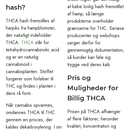
at købe lovlig hash fremstillet
hash?
af hamp, så længe
THCA hash fremstilles af
produkterne overholder
harpiks fra hampblomster,
grænserne for THC. Seriøse
der naturligt indeholder
producenter og webshops
THCA.
THCA
står for
sørger derfor for
tetrahydrocannabinolic acid
gennemsigtig dokumentation,
og er en naturlig
så kunder kan føle sig
cannabinoid i
trygge ved deres køb.
cannabisplanten. Stoffet
Pris og
fungerer som forløber til
THC og findes i planten i
Muligheder for
dens rå form.
Billig THCA
Når cannabis opvarmes,
Prisen på THCA afhænger
omdannes THCA til THC
af flere faktorer, herunder
gennem en proces, der
kvalitet, koncentration og
kaldes dekarboxylering. I sin