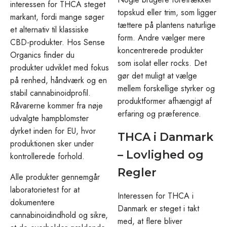
interessen for THCA steget
topskud eller trim, som ligger
markant, fordi mange søger
tættere på plantens naturlige
et alternativ til klassiske
form. Andre vælger mere
CBD-produkter. Hos Sense
koncentrerede produkter
Organics finder du
som isolat eller rocks. Det
produkter udviklet med fokus
gør det muligt at vælge
på renhed, håndværk og en
mellem forskellige styrker og
stabil cannabinoidprofil.
produktformer afhængigt af
Råvarerne kommer fra nøje
erfaring og præference.
udvalgte hampblomster
dyrket inden for EU, hvor
THCA i Danmark
produktionen sker under
– Lovlighed og
kontrollerede forhold.
Regler
Alle produkter gennemgår
laboratorietest for at
Interessen for THCA i
dokumentere
Danmark er steget i takt
cannabinoidindhold og sikre,
med, at flere bliver