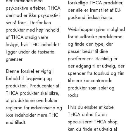
der forbindes med
forskellige THCA produkter,
psykoaktive effekter. THCA
der alle er fremstillet af EU-
derimod er ikke psykoaktiv i
godkendt industrihamp.
sin rå form. Derfor kan
Webshoppen giver mulighed
produkter med højt indhold
for at udforske produkterne
af THCA stadig være
og finde den type, der
lovlige, hvis THC-indholdet
passer bedst til dine
ligger under de fastsatte
præferencer. Samtidig er
grænser.
der adgang til et udvalg, der
Denne forskel er vigtig i
spænder fra topskud og trim
forhold til lovgivning og
til mere koncentrerede
produktion. Producenter af
produkter som isolat og
THCA produkter skal sikre,
rocks.
at produkterne overholder
Hvis du ønsker at købe
reglerne for industrihamp og
THCA online fra en
ikke indeholder mere THC
specialiseret THCA shop,
end tilladt.
kan du finde et udvalg af