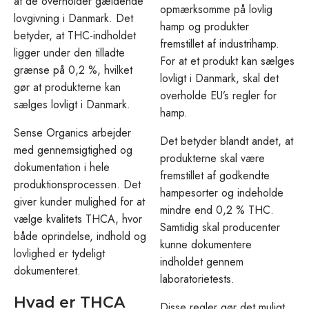
at de overholder gældende
opmærksomme på lovlig
lovgivning i Danmark. Det
hamp og produkter
betyder, at THC-indholdet
fremstillet af industrihamp.
ligger under den tilladte
For at et produkt kan sælges
grænse på 0,2 %, hvilket
lovligt i Danmark, skal det
gør at produkterne kan
overholde EU’s regler for
sælges lovligt i Danmark.
hamp.
Sense Organics arbejder
Det betyder blandt andet, at
med gennemsigtighed og
produkterne skal være
dokumentation i hele
fremstillet af godkendte
produktionsprocessen. Det
hampesorter og indeholde
giver kunder mulighed for at
mindre end 0,2 % THC.
vælge kvalitets THCA, hvor
Samtidig skal producenter
både oprindelse, indhold og
kunne dokumentere
lovlighed er tydeligt
indholdet gennem
dokumenteret.
laboratorietests.
Hvad er THCA
Disse regler gør det muligt