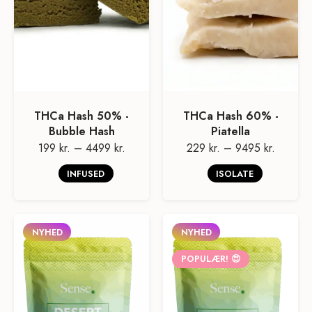
THCa Hash 50% -
THCa Hash 60% -
Bubble Hash
Piatella
199 kr.
–
4499 kr.
229 kr.
–
9495 kr.
INFUSED
ISOLATE
NYHED
NYHED
POPULÆR! 😍