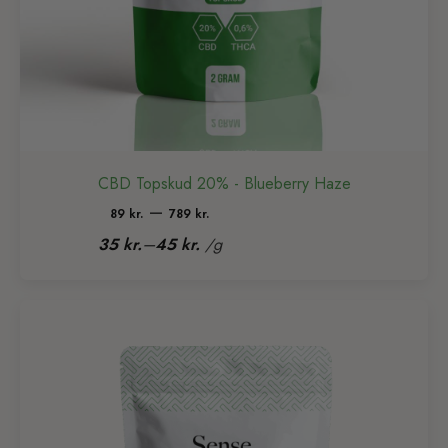
CBD Topskud 20% - Blueberry Haze
Prisinterval:
–
89
kr.
789
kr.
89 kr.
–
35
kr.
45
kr.
/
g
til
789 kr.