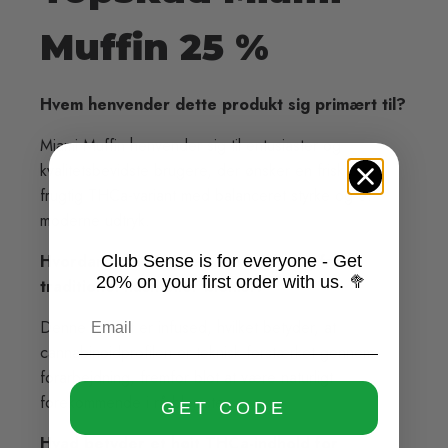
Muffin 25 %
Hvem henvender dette produkt sig primært til?
Miami Muffin henvender sig til entusiaster og
kvalitetsbevidste brugere, der ønsker en frisk og
frugtig THCa-variant med balanceret styrke og et
moderne udtryk.
Hvordan adskiller dette produkt sig fra
Club Sense is for everyone - Get
20% on your first order with us. 🥦
traditionel hash eller blomst?
Denne variant er infused, hvilket betyder, at
cannabinoidprofilen er teknisk forstærket gennem
forarbejdning, fremfor blot at være naturligt
forekommende i rå blomster.
GET CODE
Hvad betyder et højt THCa-indhold for