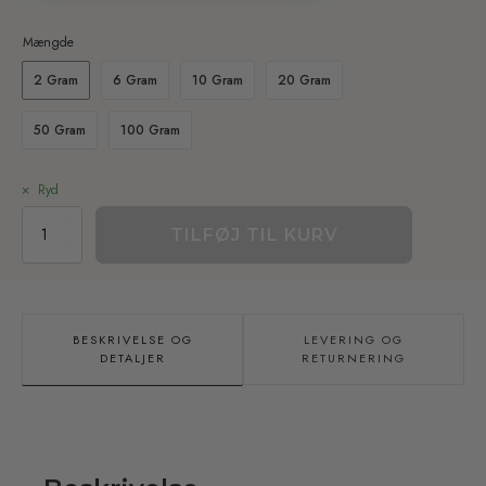
Mængde
2 Gram
6 Gram
10 Gram
20 Gram
50 Gram
100 Gram
Ryd
THCa
TILFØJ TIL KURV
Topskud
25%
-
Miami
Muffin
BESKRIVELSE OG
LEVERING OG
antal
DETALJER
RETURNERING