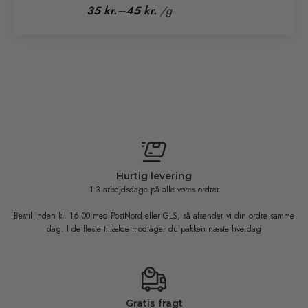
89 kr.
–
35
kr.
45
kr.
/
g
til
789 kr.
Hurtig levering
1-3 arbejdsdage på alle vores ordrer
Bestil inden kl. 16.00 med PostNord eller GLS, så afsender vi din ordre samme
dag. I de fleste tilfælde modtager du pakken næste hverdag
Gratis fragt