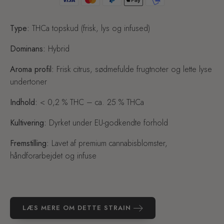
Type:
THCa topskud (frisk, lys og infused)
Dominans:
Hybrid
Aroma profil:
Frisk citrus, sødmefulde frugtnoter og lette lyse
undertoner
Indhold:
< 0,2 % THC – ca. 25 % THCa
Kultivering:
Dyrket under EU-godkendte forhold
Fremstilling:
Lavet af premium cannabisblomster,
håndforarbejdet og infuse
LÆS MERE OM DETTE STRAIN