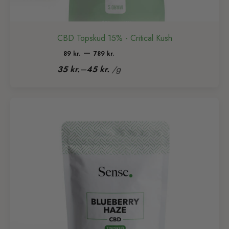
CBD Topskud 15% - Critical Kush
Prisinterval:
–
89
kr.
789
kr.
89 kr.
–
35
kr.
45
kr.
/
g
til
789 kr.