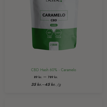
CBD Hash 60% - Caramelo
Prisinterval:
–
89
kr.
789
kr.
89 kr.
–
35
kr.
45
kr.
/
g
til
789 kr.