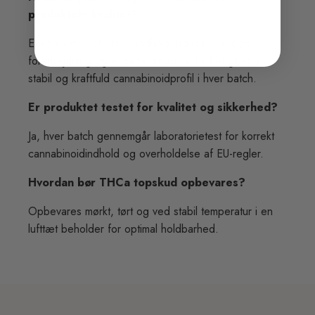
produktets kvalitet?
Et koncentreret THCa-indhold indikerer præcis
forarbejdning og ensartet infusion, hvilket giver en
stabil og kraftfuld cannabinoidprofil i hver batch.
Er produktet testet for kvalitet og sikkerhed?
Ja, hver batch gennemgår laboratorietest for korrekt
cannabinoidindhold og overholdelse af EU-regler.
Hvordan bør THCa topskud opbevares?
Opbevares mørkt, tørt og ved stabil temperatur i en
lufttæt beholder for optimal holdbarhed.