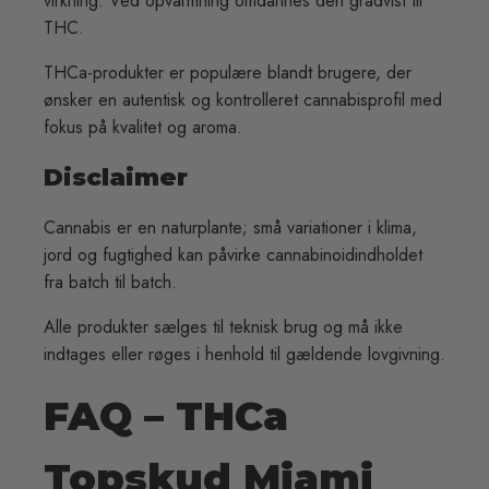
virkning. Ved opvarmning omdannes den gradvist til
THC.
THCa-produkter er populære blandt brugere, der
ønsker en autentisk og kontrolleret cannabisprofil med
fokus på kvalitet og aroma.
Disclaimer
Cannabis er en naturplante; små variationer i klima,
jord og fugtighed kan påvirke cannabinoidindholdet
fra batch til batch.
Alle produkter sælges til teknisk brug og må ikke
indtages eller røges i henhold til gældende lovgivning.
FAQ – THCa
Topskud Miami