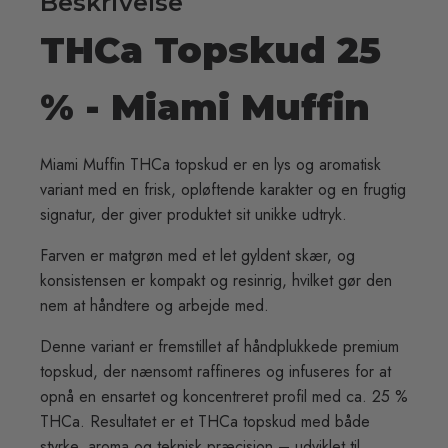
Beskrivelse
THCa Topskud 25
% - Miami Muffin
Miami Muffin THCa topskud er en lys og aromatisk
variant med en frisk, opløftende karakter og en frugtig
signatur, der giver produktet sit unikke udtryk.
Farven er matgrøn med et let gyldent skær, og
konsistensen er kompakt og resinrig, hvilket gør den
nem at håndtere og arbejde med.
Denne variant er fremstillet af håndplukkede premium
topskud, der nænsomt raffineres og infuseres for at
opnå en ensartet og koncentreret profil med ca. 25 %
THCa. Resultatet er et THCa topskud med både
styrke, aroma og teknisk præcision – udviklet til