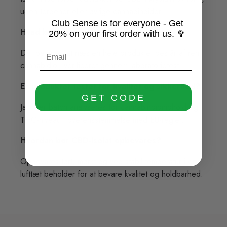
uden terpener eller øvrige cannabinoider.
Club Sense is for everyone - Get
Hvad betyder en renhed på 99,5 %+?
20% on your first order with us. 🥦
Det betyder, at næsten hele produktet består af ren
cannabidiol, verificeret gennem laboratorietest.
Er produktet testet for kvalitet og sikkerhed?
GET CODE
Ja, hver batch analyseres for cannabinoidindhold og
THC-niveau i overensstemmelse med EU-regler.
Hvordan bør CBD-isolat opbevares?
Opbevares tørt, mørkt og ved stabil temperatur i en
lufttæt beholder for at bevare kvalitet og holdbarhed.