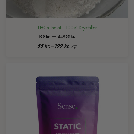
THCa Isolat - 100% Krystaller
Prisinterval:
–
199
kr.
54995
kr.
199 kr.
–
55
kr.
199
kr.
/
g
til
54995 kr.