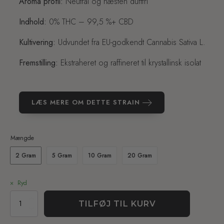
Aroma profil:
Neutral og næsten duftfri
Indhold:
0% THC – 99,5 %+ CBD
Kultivering:
Udvundet fra EU-godkendt Cannabis Sativa L.
Fremstilling:
Ekstraheret og raffineret til krystallinsk isolat
LÆS MERE OM DETTE STRAIN
Mængde
2 Gram
5 Gram
10 Gram
20 Gram
Ryd
CBD
TILFØJ TIL KURV
Isolat
-