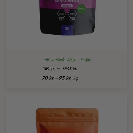
THCa Hash 45% - Static
Prisinterval:
–
189
kr.
6995
kr.
189 kr.
–
70
kr.
95
kr.
/
g
til
6995 kr.