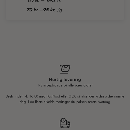
–
189
kr.
6995
kr.
189 kr.
–
70
kr.
95
kr.
/
g
til
6995 kr.
Hurtig levering
1-3 arbejdsdage på alle vores ordrer
Bestil inden kl. 16.00 med PostNord eller GLS, så afsender vi din ordre samme
dag. I de fleste tilfælde modtager du pakken næste hverdag