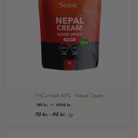
THCa Hash 45% - Nepal Cream
Prisinterval:
–
189
kr.
6995
kr.
189 kr.
–
70
kr.
95
kr.
/
g
til
6995 kr.