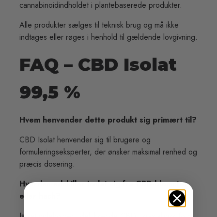
cannabinoidindholdet i plantebaserede produkter.
Alle produkter sælges til teknisk brug og må ikke
indtages eller røges i henhold til gældende lovgivning.
FAQ – CBD Isolat
99,5 %
Hvem henvender dette produkt sig primært til?
CBD Isolat henvender sig til brugere og
formuleringseksperter, der ønsker maksimal renhed og
præcis dosering.
Hvordan adskiller isolat sig fra CBD-blomster
eller hash?
Isolat indeholder udelukkende CBD i krystallinsk form,