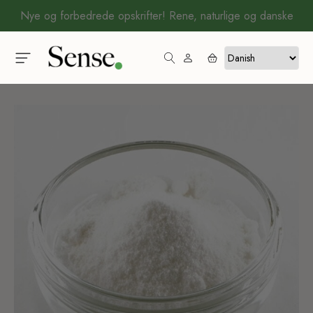
Nye og forbedrede opskrifter! Rene, naturlige og danske