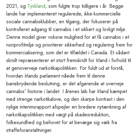
2021, og
Tyskland
, som fulgte trop tidligere i år. Begge
lande har implementeret regulerede, ikke-kommercielle
sociale cannabisklubber, en tilgang, der fokuserer på
kontrolleret adgang til cannabis i et sikkert og lovligt miljø.
Denne model giver voksne mulighed for at få cannabis i et
nonprofitmiljø og prioriterer sikkerhed og regulering frem for
kommercialisering, som det er tilfældet i Canada. Et sådant
skridt repræsenterer et stort fremskridt for Irland i forhold til
at genoverveje narkotikapolitikken. For fuldt ud at forstå,
hvordan Irlands parlament nåede frem til denne
banebrydende beslutning, er det afgørende at overveje
cannabis' historie i landet. I årenes løb har Irland kæmpet
med strenge narkotikalove, og den skarpe kontrast i den
nylige interimsrapport afspejler en bredere nytænkning af
narkotikapolitikken med vægt på skadesreduktion,
folkesundhed og behovet for at bevæge sig væk fra
straffeforanstaltninger.