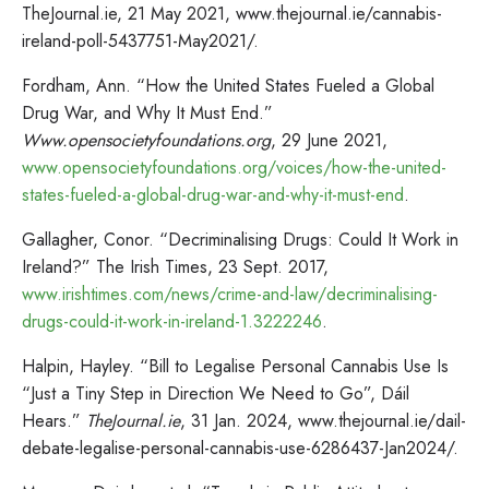
TheJournal.ie, 21 May 2021, www.thejournal.ie/cannabis-
ireland-poll-5437751-May2021/.
Fordham, Ann. “How the United States Fueled a Global
Drug War, and Why It Must End.”
Www.opensocietyfoundations.org
, 29 June 2021,
www.opensocietyfoundations.org/voices/how-the-united-
states-fueled-a-global-drug-war-and-why-it-must-end
.
Gallagher, Conor. “Decriminalising Drugs: Could It Work in
Ireland?” The Irish Times, 23 Sept. 2017,
www.irishtimes.com/news/crime-and-law/decriminalising-
drugs-could-it-work-in-ireland-1.3222246
.
Halpin, Hayley. “Bill to Legalise Personal Cannabis Use Is
“Just a Tiny Step in Direction We Need to Go”, Dáil
Hears.”
TheJournal.ie
, 31 Jan. 2024, www.thejournal.ie/dail-
debate-legalise-personal-cannabis-use-6286437-Jan2024/.