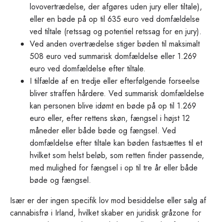
lovovertrædelse, der afgøres uden jury eller tiltale),
eller en bøde på op til 635 euro ved domfældelse
ved tiltale (retssag og potentiel retssag for en jury).
Ved anden overtrædelse stiger bøden til maksimalt
508 euro ved summarisk domfældelse eller 1.269
euro ved domfældelse efter tiltale.
I tilfælde af en tredje eller efterfølgende forseelse
bliver straffen hårdere. Ved summarisk domfældelse
kan personen blive idømt en bøde på op til 1.269
euro eller, efter rettens skøn, fængsel i højst 12
måneder eller både bøde og fængsel. Ved
domfældelse efter tiltale kan bøden fastsættes til et
hvilket som helst beløb, som retten finder passende,
med mulighed for fængsel i op til tre år eller både
bøde og fængsel.
Især er der ingen specifik lov mod besiddelse eller salg af
cannabisfrø i Irland, hvilket skaber en juridisk gråzone for