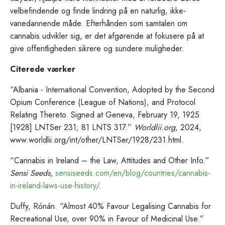
velbefindende og finde lindring på en naturlig, ikke-
vanedannende måde. Efterhånden som samtalen om
cannabis udvikler sig, er det afgørende at fokusere på at
give offentligheden sikrere og sundere muligheder.
Citerede værker
“Albania - International Convention, Adopted by the Second
Opium Conference (League of Nations), and Protocol
Relating Thereto. Signed at Geneva, February 19, 1925
[1928] LNTSer 231; 81 LNTS 317.”
Worldlii.org
, 2024,
www.worldlii.org/int/other/LNTSer/1928/231.html.
“Cannabis in Ireland – the Law, Attitudes and Other Info.”
Sensi Seeds
,
sensiseeds.com/en/blog/countries/cannabis-
in-ireland-laws-use-history/
.
Duffy, Rónán. “Almost 40% Favour Legalising Cannabis for
Recreational Use, over 90% in Favour of Medicinal Use.”