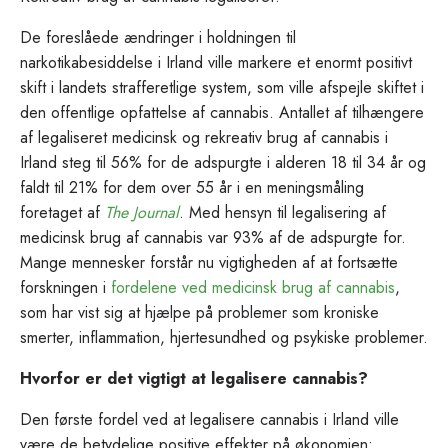
De foreslåede ændringer i holdningen til
narkotikabesiddelse i Irland ville markere et enormt positivt
skift i landets strafferetlige system, som ville afspejle skiftet i
den offentlige opfattelse af cannabis. Antallet af tilhængere
af legaliseret medicinsk og rekreativ brug af cannabis i
Irland steg til 56% for de adspurgte i alderen 18 til 34 år og
faldt til 21% for dem over 55 år i en meningsmåling
foretaget af
The Journal
. Med hensyn til legalisering af
medicinsk brug af cannabis var 93% af de adspurgte for.
Mange mennesker forstår nu vigtigheden af at fortsætte
forskningen i
fordelene ved medicinsk brug af cannabis
,
som har vist sig at hjælpe på problemer som kroniske
smerter, inflammation, hjertesundhed og psykiske problemer.
Hvorfor er det vigtigt at legalisere cannabis?
Den første fordel ved at legalisere cannabis i Irland ville
være de betydelige positive effekter på økonomien: