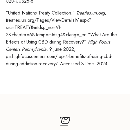
020-00326-8.
“United Nations Treaty Collection.”
Treaties.un.org
,
treaties.un.org/Pages/ViewDetailsIV.aspx?
src=TREATY&mtdsg_no=VI-
2&chapter=6&Temp=mtdsg4&clang=_en.“What Are the
Effects of Using CBD during Recovery?”
High Focus
Centers Pennsylvania
, 9 June 2022,
pa.highfocuscenters.com/top-4-benefits-of-using-cbd-
during-addiction-recovery/. Accessed 3 Dec. 2024.