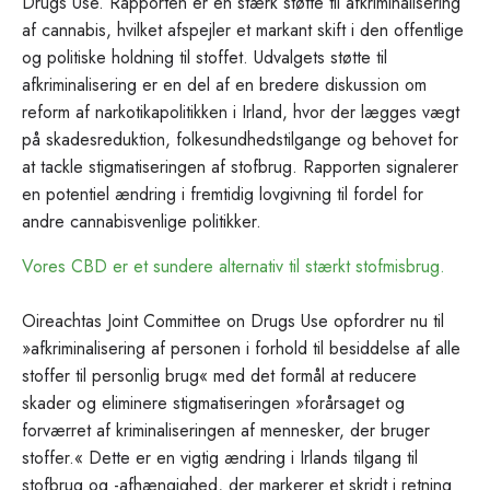
Drugs Use. Rapporten er en stærk støtte til afkriminalisering
af cannabis, hvilket afspejler et markant skift i den offentlige
og politiske holdning til stoffet. Udvalgets støtte til
afkriminalisering er en del af en bredere diskussion om
reform af narkotikapolitikken i Irland, hvor der lægges vægt
på skadesreduktion, folkesundhedstilgange og behovet for
at tackle stigmatiseringen af stofbrug. Rapporten signalerer
en potentiel ændring i fremtidig lovgivning til fordel for
andre cannabisvenlige politikker.
Vores CBD er et sundere alternativ til stærkt stofmisbrug.
Oireachtas Joint Committee on Drugs Use opfordrer nu til
»afkriminalisering af personen i forhold til besiddelse af alle
stoffer til personlig brug« med det formål at reducere
skader og eliminere stigmatiseringen »forårsaget og
forværret af kriminaliseringen af mennesker, der bruger
stoffer.« Dette er en vigtig ændring i Irlands tilgang til
stofbrug og -afhængighed, der markerer et skridt i retning