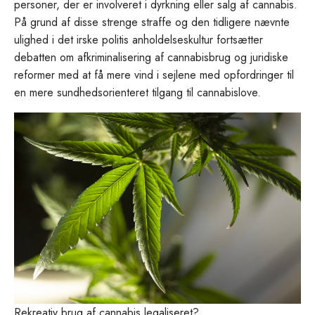
personer, der er involveret i dyrkning eller salg af cannabis.
På grund af disse strenge straffe og den tidligere nævnte
ulighed i det irske politis anholdelseskultur fortsætter
debatten om afkriminalisering af cannabisbrug og juridiske
reformer med at få mere vind i sejlene med opfordringer til
en mere sundhedsorienteret tilgang til cannabislove.
Rekreativ brug af cannabis legaliseret?