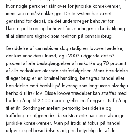
hvor nogle personer står over for juridiske konsekvenser,
mens andre måske ikke gør. Dette system har været
genstand for debat, da det understreger behovet for
klarere politikker og behovet for ændringer i Irlands tilgang
til at eliminere ulighed som reaktion på cannabisbrug.
Besiddelse af cannabis er dog stadig en lovovertrædelse,
der kan anholdes i Irland, og i 2003 udgjorde det 53
procent af alle beslaglæggelser af narkotika og 70 procent
af alle narkotikarelaterede retsforfølgelser. Mens besiddelse
til eget brug er en kriminel handling, betragtes handel eller
besiddelse med henblik på levering som langt mere alvorlig i
henhold til irsk lov. Disse lovovertrædelser kan straffes med
bøder på op til 2.500 euro og/eller en fængselsstraf på op
til et år. Sondringen mellem personlig besiddelse og
trafficking er afgørende, da sidstnævnte har mere alvorlige
juridiske konsekvenser. Men på trods af fokus på handel
udgør simpel besiddelse stadig en betydelig del af de