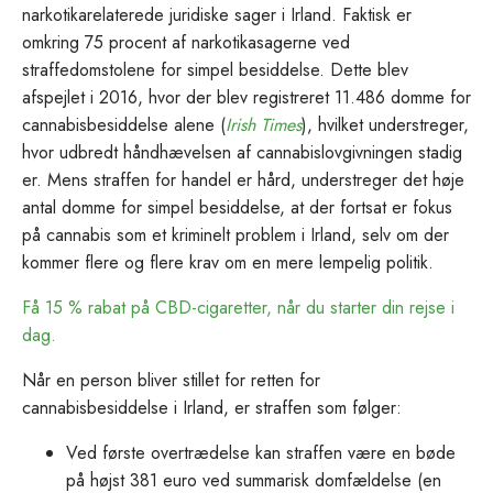
narkotikarelaterede juridiske sager i Irland. Faktisk er
omkring 75 procent af narkotikasagerne ved
straffedomstolene for simpel besiddelse. Dette blev
afspejlet i 2016, hvor der blev registreret 11.486 domme for
cannabisbesiddelse alene (
Irish Times
), hvilket understreger,
hvor udbredt håndhævelsen af cannabislovgivningen stadig
er. Mens straffen for handel er hård, understreger det høje
antal domme for simpel besiddelse, at der fortsat er fokus
på cannabis som et kriminelt problem i Irland, selv om der
kommer flere og flere krav om en mere lempelig politik.
Få 15 % rabat på CBD-cigaretter, når du starter din rejse i
dag.
Når en person bliver stillet for retten for
cannabisbesiddelse i Irland, er straffen som følger:
Ved første overtrædelse kan straffen være en bøde
på højst 381 euro ved summarisk domfældelse (en