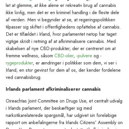
let at glemme, at ikke alene er rekreativ brug af cannabis
ikke lovlig, men det er en kriminel handling i de fleste dele
af verden. Men vi begynder at se, at regeringspolitikken
tilpasser sig skiftet i offentlighedens opfattelse af cannabis.
Det er tilfældet i Irland, hvor parlamentet netop har taget
vigtige skridt i retning af at afkriminalisere cannabis. Med
skabelsen af nye CBD-produkter, der er centreret om at
fremme wellness, såsom
CBD-olier
, -
pulvere
og -
rygeprodukter
, er ændringer i politikker som dem, vi ser i
Irland, en stor gevinst for dem af os, der kender fordelene
ved cannabisbrug.
Irlands parlament afkriminaliserer cannabis
Oireachtas Joint Committee on Drugs Use, et centralt udvalg
i Irlands parlament, der beskæftiger sig med
narkotikarelaterede spørgsmål, har udgivet sin foreløbige
rapport om anbefalingerne fra Irlands Citizens' Assembly on