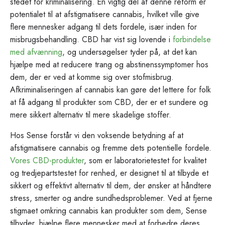
stedet for kriminalisering. En vigtig del af denne reform er
potentialet til at afstigmatisere cannabis, hvilket ville give
flere mennesker adgang til dets fordele, især inden for
misbrugsbehandling. CBD har vist sig lovende i
forbindelse
med afvænning
, og undersøgelser tyder på, at det kan
hjælpe med at reducere trang og abstinenssymptomer hos
dem, der er ved at komme sig over stofmisbrug.
Afkriminaliseringen af cannabis kan gøre det lettere for folk
at få adgang til produkter som CBD, der er et sundere og
mere sikkert alternativ til mere skadelige stoffer.
Hos Sense forstår vi den voksende betydning af at
afstigmatisere cannabis og fremme dets potentielle fordele.
Vores CBD-produkter
, som er laboratorietestet for kvalitet
og tredjepartstestet for renhed, er designet til at tilbyde et
sikkert og effektivt alternativ til dem, der ønsker at håndtere
stress, smerter og andre sundhedsproblemer. Ved at fjerne
stigmaet omkring cannabis kan produkter som dem, Sense
tilbyder, hjælpe flere mennesker med at forbedre deres