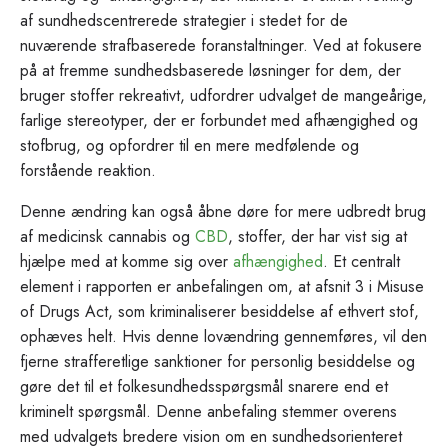
af sundhedscentrerede strategier i stedet for de
nuværende strafbaserede foranstaltninger. Ved at fokusere
på at fremme sundhedsbaserede løsninger for dem, der
bruger stoffer rekreativt, udfordrer udvalget de mangeårige,
farlige stereotyper, der er forbundet med afhængighed og
stofbrug, og opfordrer til en mere medfølende og
forstående reaktion.
Denne ændring kan også åbne døre for mere udbredt brug
af medicinsk cannabis og
CBD
, stoffer, der har vist sig at
hjælpe med at komme sig over
afhængighed
. Et centralt
element i rapporten er anbefalingen om, at afsnit 3 i Misuse
of Drugs Act, som kriminaliserer besiddelse af ethvert stof,
ophæves helt. Hvis denne lovændring gennemføres, vil den
fjerne strafferetlige sanktioner for personlig besiddelse og
gøre det til et folkesundhedsspørgsmål snarere end et
kriminelt spørgsmål. Denne anbefaling stemmer overens
med udvalgets bredere vision om en sundhedsorienteret