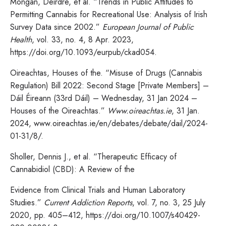
Mongan, Deirdre, et al. “Trends in Public Attitudes to
Permitting Cannabis for Recreational Use: Analysis of Irish
Survey Data since 2002.”
European Journal of Public
Health
, vol. 33, no. 4, 8 Apr. 2023,
https://doi.org/10.1093/eurpub/ckad054.
Oireachtas, Houses of the. “Misuse of Drugs (Cannabis
Regulation) Bill 2022: Second Stage [Private Members] –
Dáil Éireann (33rd Dáil) – Wednesday, 31 Jan 2024 –
Houses of the Oireachtas.”
Www.oireachtas.ie
, 31 Jan.
2024, www.oireachtas.ie/en/debates/debate/dail/2024-
01-31/8/.
Sholler, Dennis J., et al. “Therapeutic Efficacy of
Cannabidiol (CBD): A Review of the
Evidence from Clinical Trials and Human Laboratory
Studies.”
Current Addiction Reports
, vol. 7, no. 3, 25 July
2020, pp. 405–412, https://doi.org/10.1007/s40429-