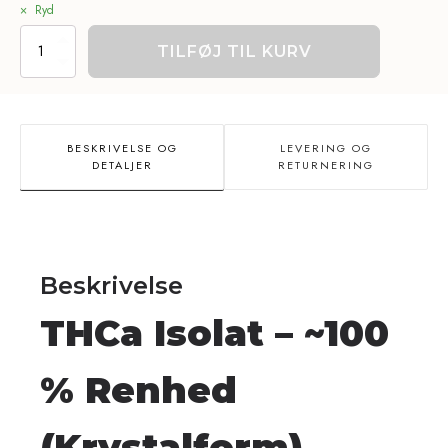
Ryd
THCa
TILFØJ TIL KURV
Isolat
-
100%
Krystaller
(Kopier)
BESKRIVELSE OG
LEVERING OG
antal
DETALJER
RETURNERING
Beskrivelse
THCa Isolat – ~100
% Renhed
(Krystalform)