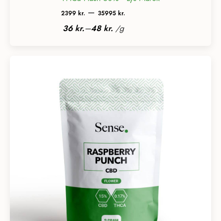
Prisinterval:
–
2399
kr.
35995
kr.
2399 kr.
–
36
kr.
48
kr.
/
g
til
35995 kr.