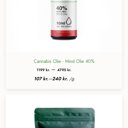
Cannabis Olie - Mind Olie 40%
Prisinterval:
–
1199
kr.
4795
kr.
1199 kr.
–
107
kr.
240
kr.
/
g
til
4795 kr.