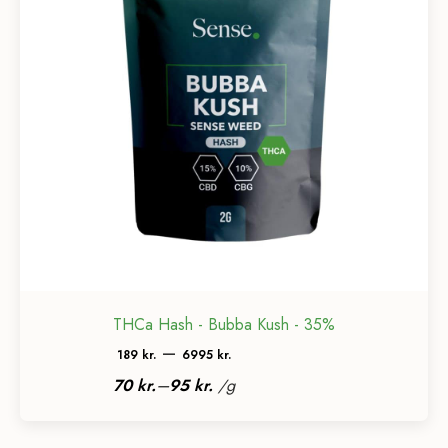
THCa Hash - Bubba Kush - 35%
Prisinterval:
–
189
kr.
6995
kr.
189 kr.
–
70
kr.
95
kr.
/
g
til
6995 kr.