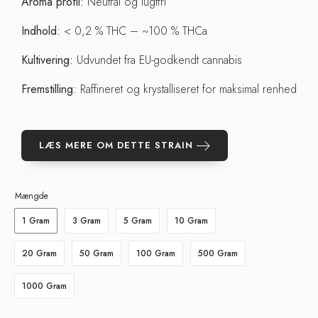
Aroma profil:
Neutral og lugtfri
Indhold:
< 0,2 % THC – ~100 % THCa
Kultivering:
Udvundet fra EU-godkendt cannabis
Fremstilling:
Raffineret og krystalliseret for maksimal renhed
LÆS MERE OM DETTE STRAIN
Mængde
1 Gram
3 Gram
5 Gram
10 Gram
20 Gram
50 Gram
100 Gram
500 Gram
1000 Gram