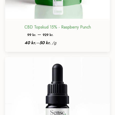
CBD Topskud 15% - Raspberry Punch
Prisinterval:
–
99
kr.
929
kr.
99 kr.
–
40
kr.
50
kr.
/
g
til
929 kr.