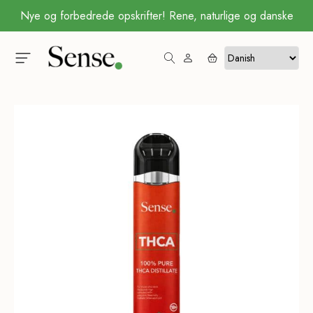
Nye og forbedrede opskrifter! Rene, naturlige og danske