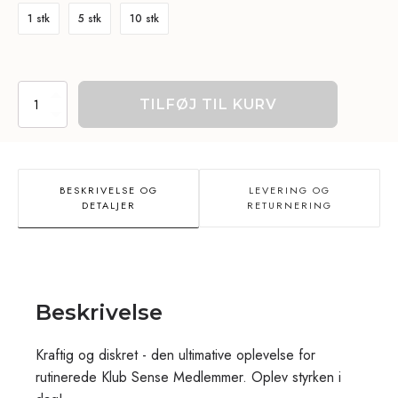
1 stk
5 stk
10 stk
THCa
TILFØJ TIL KURV
Sticks
-
1ml
antal
BESKRIVELSE OG
LEVERING OG
DETALJER
RETURNERING
Beskrivelse
Kraftig og diskret - den ultimative oplevelse for
rutinerede Klub Sense Medlemmer. Oplev styrken i