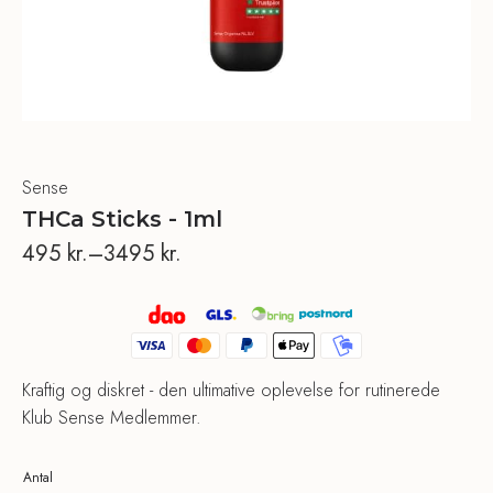
Sense
THCa Sticks - 1ml
495
kr.
–
3495
kr.
Prisinterval:
495 kr.
til
3495 kr.
Kraftig og diskret - den ultimative oplevelse for rutinerede
Klub Sense Medlemmer.
Antal