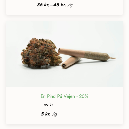
2399 kr.
–
36
kr.
48
kr.
/
g
til
35995 kr.
En Pind På Vejen - 20%
99
kr.
5
kr.
/
g