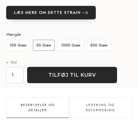
LÆS MERE OM DETTE STRAIN
Mængde
100 Gram
50 Gram
1000 Gram
500 Gram
Ryd
THCa
TILFØJ TIL KURV
Popcorn
Buds
15%
-
Lemonade
BESKRIVELSE OG
LEVERING OG
(bulk)
DETALJER
RETURNERING
antal