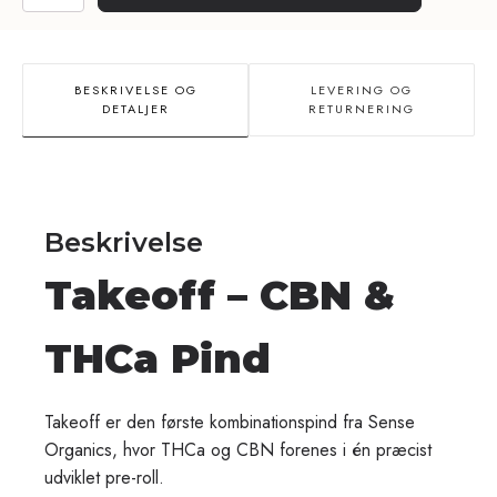
THCa
Pind
25%
-
BESKRIVELSE OG
LEVERING OG
Takeoff
DETALJER
RETURNERING
antal
Beskrivelse
Takeoff – CBN &
THCa Pind
Takeoff er den første kombinationspind fra Sense
Organics, hvor THCa og CBN forenes i én præcist
udviklet pre-roll.