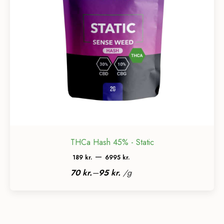
THCa Hash 45% - Static
Prisinterval:
–
189
kr.
6995
kr.
189 kr.
–
70
kr.
95
kr.
/
g
til
6995 kr.