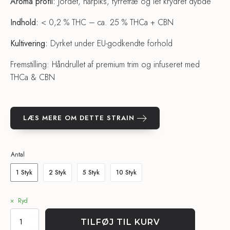
Aroma profil:
Jordet, harpiks, fyrretræ og let krydret dybde
Indhold:
< 0,2 % THC – ca. 25 % THCa + CBN
Kultivering:
Dyrket under EU-godkendte forhold
Fremstilling: Håndrullet af premium trim og infuseret med
THCa & CBN
LÆS MERE OM DETTE STRAIN
Antal
1 Styk
2 Styk
5 Styk
10 Styk
Ryd
CBN
TILFØJ TIL KURV
+