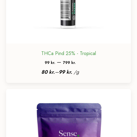
THCa Pind 25% - Tropical
Prisinterval:
–
99
kr.
799
kr.
99 kr.
–
80
kr.
99
kr.
/
g
til
799 kr.