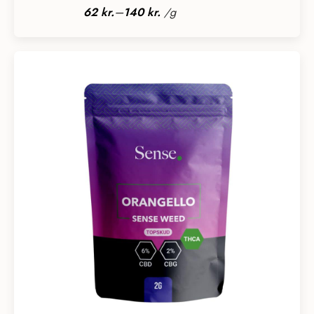
699 kr.
–
62
kr.
140
kr.
/
g
til
2795 kr.