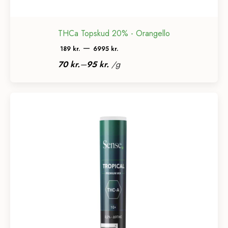
THCa Topskud 20% - Orangello
Prisinterval:
–
189
kr.
6995
kr.
189 kr.
–
70
kr.
95
kr.
/
g
til
6995 kr.