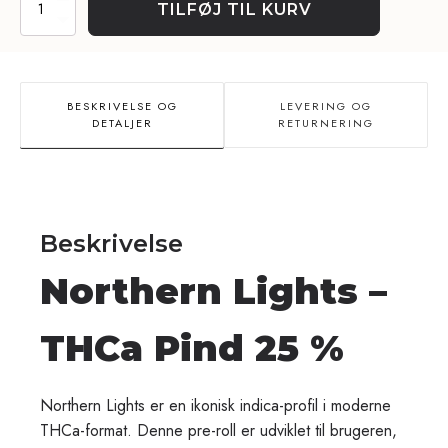
TILFØJ TIL KURV
Pind
25%
-
Northern
Lights
BESKRIVELSE OG
LEVERING OG
antal
DETALJER
RETURNERING
Beskrivelse
Northern Lights –
THCa Pind 25 %
Northern Lights er en ikonisk indica-profil i moderne
THCa-format. Denne pre-roll er udviklet til brugeren,