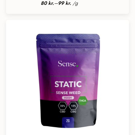
99 kr.
–
80
kr.
99
kr.
/
g
til
799 kr.