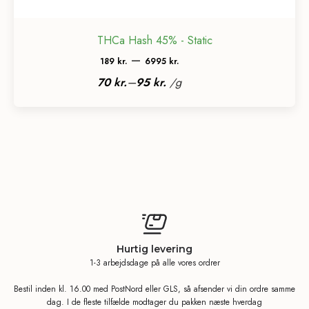
THCa Hash 45% - Static
Prisinterval:
–
189
kr.
6995
kr.
189 kr.
–
70
kr.
95
kr.
/
g
til
6995 kr.
Hurtig levering
1-3 arbejdsdage på alle vores ordrer
Bestil inden kl. 16.00 med PostNord eller GLS, så afsender vi din ordre samme
dag. I de fleste tilfælde modtager du pakken næste hverdag