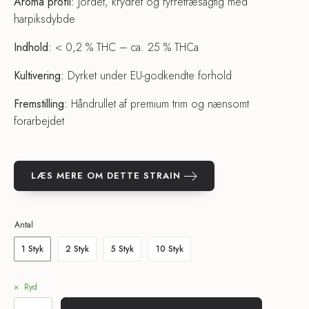
Aroma profil:
Jordet, krydret og fyrretræsagtig med
harpiksdybde
Indhold:
< 0,2 % THC – ca. 25 % THCa
Kultivering:
Dyrket under EU-godkendte forhold
Fremstilling:
Håndrullet af premium trim og nænsomt
forarbejdet
LÆS MERE OM DETTE STRAIN
Antal
1 Styk
2 Styk
5 Styk
10 Styk
Ryd
THCa