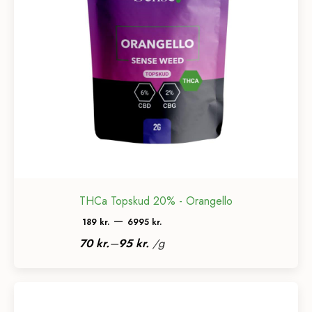
THCa Topskud 20% - Orangello
Prisinterval:
–
189
kr.
6995
kr.
189 kr.
–
70
kr.
95
kr.
/
g
til
6995 kr.