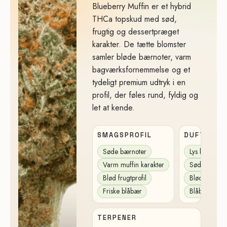
Blueberry Muffin er et hybrid
THCa topskud med sød,
frugtig og dessertpræget
karakter. De tætte blomster
samler bløde bærnoter, varm
bagværksfornemmelse og et
tydeligt premium udtryk i en
profil, der føles rund, fyldig og
let at kende.
SMAGSPROFIL
DUFT
Søde bærnoter
Lys bærarom
Varm muffin karakter
Sød bagværk
Blød frugtprofil
Blød frugtig
Friske blåbær
Blåbær muff
TERPENER