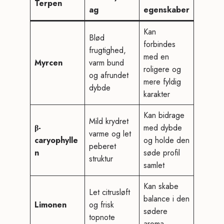
Terpen
ag
egenskaber
Kan
Blød
forbindes
frugtighed,
med en
Myrcen
varm bund
roligere og
og afrundet
mere fyldig
dybde
karakter
Kan bidrage
Mild krydret
β-
med dybde
varme og let
caryophylle
og holde den
peberet
n
søde profil
struktur
samlet
Kan skabe
Let citrusløft
balance i den
Limonen
og frisk
sødere
topnote
aroma