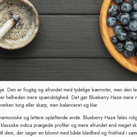
je. Den er frugtig og afrundet med tydelige bærnoter, men den le
iver helheden mere spændstighed. Det gør Blueberry Haze mere 
hverken tung eller skarp, men balanceret og klar.
harmoniske og lettere opløftende ende. Blueberry Haze føles roli
klassiske indica prægede profiler og mere afrundet end meget ska
til dem, der søger en blomst med både blødhed og friskhed i sam