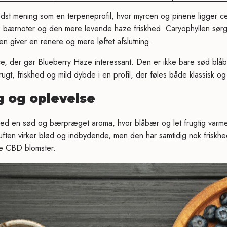
dst mening som en terpeneprofil, hvor myrcen og pinene ligger ce
e bærnoter og den mere levende haze friskhed. Caryophyllen sørger
nen giver en renere og mere løftet afslutning.
e, der gør Blueberry Haze interessant. Den er ikke bare sød blåb
ugt, friskhed og mild dybde i en profil, der føles både klassisk og
 og oplevelse
d en sød og bærpræget aroma, hvor blåbær og let frugtig varme hu
uften virker blød og indbydende, men den har samtidig nok friskhed
e CBD blomster.