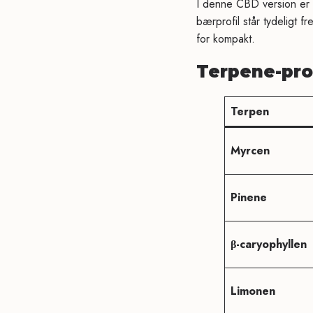
I denne CBD version er 
bærprofil står tydeligt f
for kompakt.
Terpene-prof
Terpen
Myrcen
Pinene
β-caryophyllen
Limonen