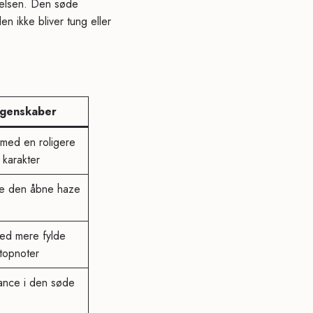
velsen. Den søde
en ikke bliver tung eller
egenskaber
 med en roligere
 karakter
te den åbne haze
ed mere fylde
topnoter
ance i den søde