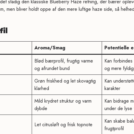
det stadig den klassiske Blueberry Haze retning, der bærer ople
rem, men bliver holdt oppe af den mere luftige haze side, så helhed
il
Aroma/Smag
Potentielle 
Blød bærprofil, frugtig varme
Kan forbindes
og afrundet bund
og mere fyldig
Grøn friskhed og let skovagtig
Kan understøt
klarhed
karakter
Mild krydret struktur og varm
Kan bidrage m
dybde
under de lyse 
Kan skabe bal
Let citrusløft og frisk topnote
frugtprofil