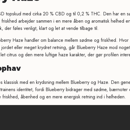
D topskud med cirka 20 % CBD og til 0,2 % THC. Den har en sød, 
e friskhed arbejder sammen i en mere åben og aromatisk helhed en
, der føles venligt, klart og let at vende tilbage til.
lueberry Haze handler om balance mellem sødme og friskhed. Hvo
 jordet eller meget krydret retning, går Blueberry Haze mod noget 
et citrus og den mere luftige haze karakter, der gør profilen inter
ophav
s klassisk med en krydsning mellem Blueberry og Haze. Den genet
 strainens identitet, fordi Blueberry bidrager med sødme, bærnote
riskhed, åbenhed og en mere energisk retning ind i helheden.