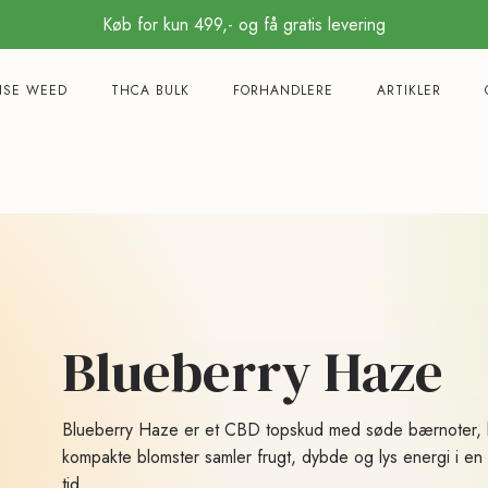
Køb for kun 499,- og få gratis levering
NSE WEED
THCA BULK
FORHANDLERE
ARTIKLER
Blueberry Haze
Blueberry Haze er et CBD topskud med søde bærnoter, le
kompakte blomster samler frugt, dybde og lys energi i en 
tid.