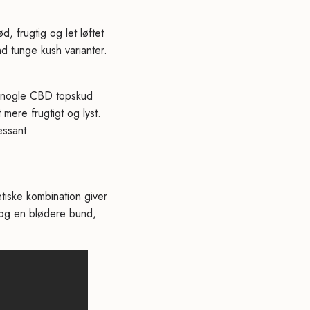
frugtig og let løftet
d tunge kush varianter.
r nogle CBD topskud
mere frugtigt og lyst.
essant.
iske kombination giver
r og en blødere bund,