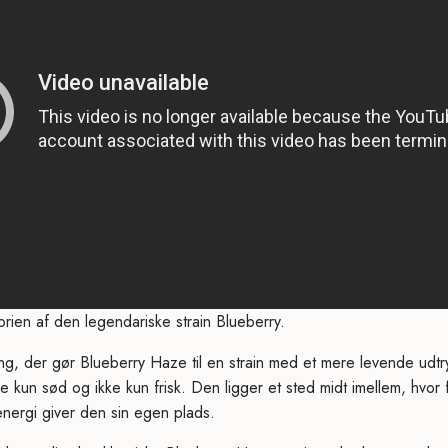
orien af den legendariske strain Blueberry.
ng, der gør Blueberry Haze til en strain med et mere levende ud
e kun sød og ikke kun frisk. Den ligger et sted midt imellem, hvor fr
nergi giver den sin egen plads.