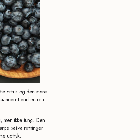
tte citrus og den mere
nuanceret end en ren
g, men ikke tung. Den
rpe sativa retninger.
me udtryk.