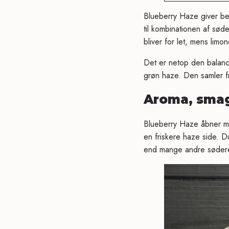
Blueberry Haze giver be
til kombinationen af sød
bliver for let, mens limo
Det er netop den balanc
grøn haze. Den samler fr
Aroma, smag
Blueberry Haze åbner me
en friskere haze side. D
end mange andre søder