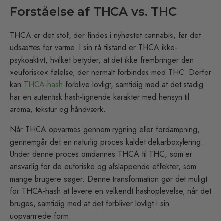
Forståelse af THCA vs. THC
THCA er det stof, der findes i nyhøstet cannabis, før det
udsættes for varme. I sin rå tilstand er THCA ikke-
psykoaktivt, hvilket betyder, at det ikke frembringer den
»euforiske« følelse, der normalt forbindes med THC. Derfor
kan
THCA-hash
forblive lovligt, samtidig med at det stadig
har en autentisk hash-lignende karakter med hensyn til
aroma, tekstur og håndværk.
Når THCA opvarmes gennem rygning eller fordampning,
gennemgår det en naturlig proces kaldet dekarboxylering.
Under denne proces omdannes THCA til THC, som er
ansvarlig for de euforiske og afslappende effekter, som
mange brugere søger. Denne transformation gør det muligt
for THCA-hash at levere en velkendt hashoplevelse, når det
bruges, samtidig med at det forbliver lovligt i sin
uopvarmede form.