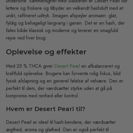
undertone. Sammenlignet med Slaskeren er Desert Pearl lidt
lettere og friskere og tilbyder en velkendt hashduft med et
unikt, raffineret udtryk. Smagen afspejler aromaen: glat,
fyldig og behageligt langvarig i ganen. Det er en hash, der
føles både klassisk og moderne og leverer en smagfuld
rejse ved hver brug.
Oplevelse og effekter
Med 25 % THCA giver
Desert Pearl
en afbalanceret og
kraftfuld oplevelse. Brugere kan forvente rolig fokus, blid
fysisk afslapning og en generel følelse af velvære. Den er
perfekt til dem, der værdsætter styrke uden at gå på
kompromis med renhed eller kontrol.
Hvem er Desert Pearl til?
Desert Pearl er ideel til hash-kendere, der værdsætter
ægthed, aroma og glathed. Den er også perfekt til