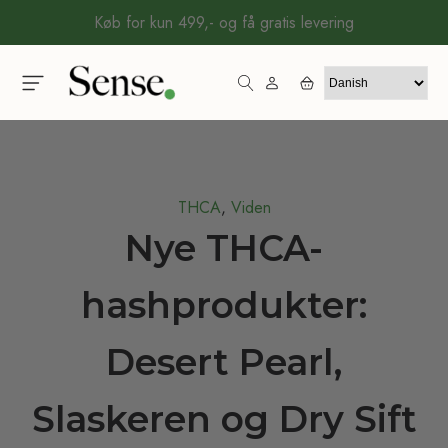
Køb for kun 499,- og få gratis levering
THCA
,
Viden
Nye THCA-
hashprodukter:
Desert Pearl,
Slaskeren og Dry Sift