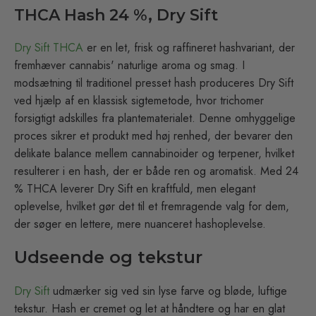
THCA Hash 24 %, Dry Sift
Dry Sift THCA
er en let, frisk og raffineret hashvariant, der
fremhæver cannabis' naturlige aroma og smag. I
modsætning til traditionel presset hash produceres Dry Sift
ved hjælp af en klassisk sigtemetode, hvor trichomer
forsigtigt adskilles fra plantematerialet. Denne omhyggelige
proces sikrer et produkt med høj renhed, der bevarer den
delikate balance mellem cannabinoider og terpener, hvilket
resulterer i en hash, der er både ren og aromatisk. Med 24
% THCA leverer Dry Sift en kraftfuld, men elegant
oplevelse, hvilket gør det til et fremragende valg for dem,
der søger en lettere, mere nuanceret hashoplevelse.
Udseende og tekstur
Dry Sift
udmærker sig ved sin lyse farve og bløde, luftige
tekstur. Hash er cremet og let at håndtere og har en glat