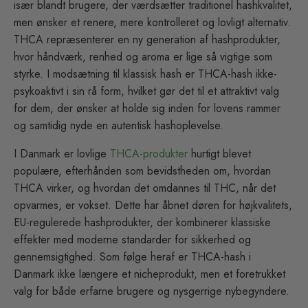
især blandt brugere, der værdsætter traditionel hashkvalitet,
men ønsker et renere, mere kontrolleret og lovligt alternativ.
THCA repræsenterer en ny generation af hashprodukter,
hvor håndværk, renhed og aroma er lige så vigtige som
styrke. I modsætning til klassisk hash er THCA-hash ikke-
psykoaktivt i sin rå form, hvilket gør det til et attraktivt valg
for dem, der ønsker at holde sig inden for lovens rammer
og samtidig nyde en autentisk hashoplevelse.
I Danmark er lovlige
THCA-produkter
hurtigt blevet
populære, efterhånden som bevidstheden om, hvordan
THCA virker, og hvordan det omdannes til THC, når det
opvarmes, er vokset. Dette har åbnet døren for højkvalitets,
EU-regulerede hashprodukter, der kombinerer klassiske
effekter med moderne standarder for sikkerhed og
gennemsigtighed. Som følge heraf er THCA-hash i
Danmark ikke længere et nicheprodukt, men et foretrukket
valg for både erfarne brugere og nysgerrige nybegyndere.