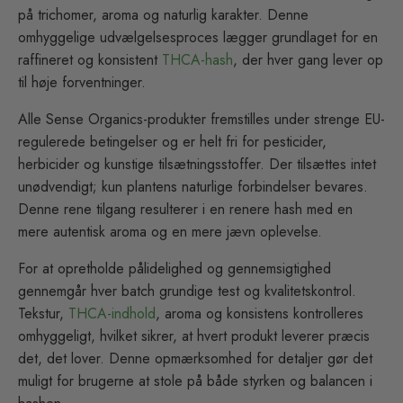
på trichomer, aroma og naturlig karakter. Denne
omhyggelige udvælgelsesproces lægger grundlaget for en
raffineret og konsistent
THCA-hash
, der hver gang lever op
til høje forventninger.
Alle Sense Organics-produkter fremstilles under strenge EU-
regulerede betingelser og er helt fri for pesticider,
herbicider og kunstige tilsætningsstoffer. Der tilsættes intet
unødvendigt; kun plantens naturlige forbindelser bevares.
Denne rene tilgang resulterer i en renere hash med en
mere autentisk aroma og en mere jævn oplevelse.
For at opretholde pålidelighed og gennemsigtighed
gennemgår hver batch grundige test og kvalitetskontrol.
Tekstur,
THCA-indhold
, aroma og konsistens kontrolleres
omhyggeligt, hvilket sikrer, at hvert produkt leverer præcis
det, det lover. Denne opmærksomhed for detaljer gør det
muligt for brugerne at stole på både styrken og balancen i