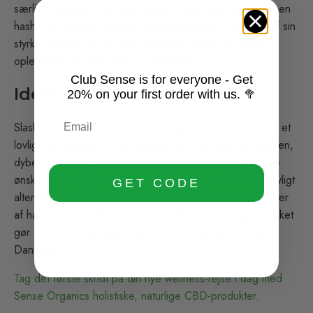
særligt velegnet til erfarne brugere eller alle, der søger en
hash, der leverer intensitet uden kompromis. På trods af sin
styrke bevarer det en glat, smagfuld profil, der holder
oplevelsen afbalanceret og behagelig.
Club Sense is for everyone - Get
Ideel anvendelse
20% on your first order with us. 🥦
Slaskeren er perfekt til dem, der søger maksimal styrke i et
lovligt
hashprodukt
. Den fungerer godt til brug om aftenen,
dybe afslapningssessioner eller øjeblikke, hvor brugerne
ønsker en potent, men kontrolleret oplevelse. Som et lovligt
GET CODE
alternativ til traditionel hash giver den de klassiske effekter
af hash af høj kvalitet uden de juridiske bekymringer, hvilket
gør den til et pålideligt valg for THCA-hashentusiaster i
Danmark.
Tag det første skridt på din nye wellness-rejse i dag med
Sense Organics holistiske, naturlige CBD-produkter.