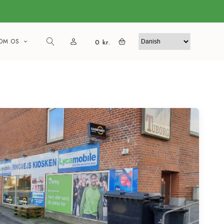
OM OS
0
kr.