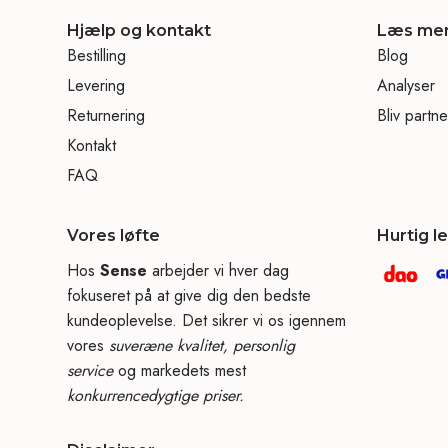
Hjælp og kontakt
Læs me
Bestilling
Blog
Levering
Analyser
Returnering
Bliv partne
Kontakt
FAQ
Vores løfte
Hurtig l
Hos
Sense
arbejder vi hver dag
fokuseret på at give dig den bedste
kundeoplevelse. Det sikrer vi os igennem
vores
suveræne kvalitet, personlig
service
og markedets mest
konkurrencedygtige priser.