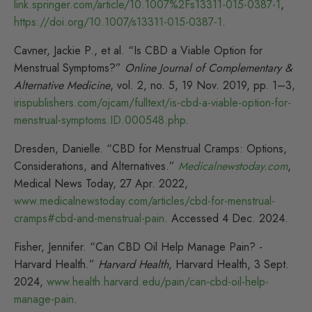
link.springer.com/article/10.1007%2Fs13311-015-0387-1
,
https://doi.org/10.1007/s13311-015-0387-1
.
Cavner, Jackie P., et al. “Is CBD a Viable Option for
Menstrual Symptoms?”
Online Journal of Complementary &
Alternative Medicine
, vol. 2, no. 5, 19 Nov. 2019, pp. 1–3,
irispublishers.com/ojcam/fulltext/is-cbd-a-viable-option-for-
menstrual-symptoms.ID.000548.php
.
Dresden, Danielle. “CBD for Menstrual Cramps: Options,
Considerations, and Alternatives.”
Medicalnewstoday.com
,
Medical News Today, 27 Apr. 2022,
www.medicalnewstoday.com/articles/cbd-for-menstrual-
cramps#cbd-and-menstrual-pain
. Accessed 4 Dec. 2024.
Fisher, Jennifer. “Can CBD Oil Help Manage Pain? -
Harvard Health.”
Harvard Health
, Harvard Health, 3 Sept.
2024,
www.health.harvard.edu/pain/can-cbd-oil-help-
manage-pain
.