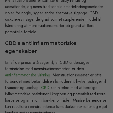
Menstruationssmerter kan være forstyrrende og
udmattende, og mens traditionelle smertelindringsmetoder
virker for nogle, søger andre alternative tilgange. CBD
diskuteres i stigende grad som et supplerende middel til
håndtering af menstruationssmerter på grund af flere
potentielle fordele.
CBD's antiinflammatoriske
egenskaber
En af de primære årsager til, at CBD undersøges i
forbindelse med menstruationssmerter, er dets
antiinflammatoriske virkning
. Menstruationssmerter er ofte
forbundet med betændelse i livmoderen, hvilket bidrager til
kramper og ubehag.
CBD
kan hjælpe med at berolige
inflammatoriske reaktioner i kroppen og potentielt reducere
hævelse og irritation i bækkenområdet. Mindre betændelse
kan resultere i mindre intense livmoderkontraktioner og øget
komfort under menstruationen.