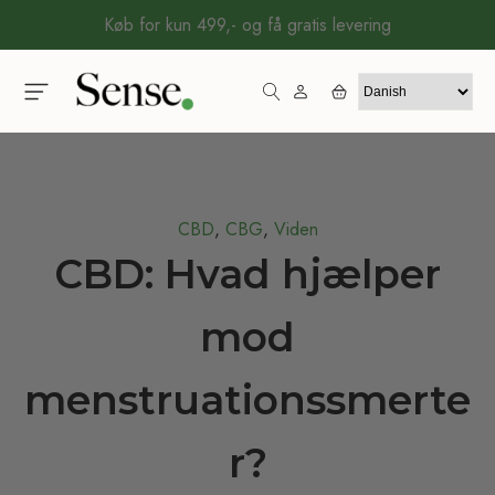
Køb for kun 499,- og få gratis levering
CBD
,
CBG
,
Viden
CBD: Hvad hjælper
mod
menstruationssmerte
r?