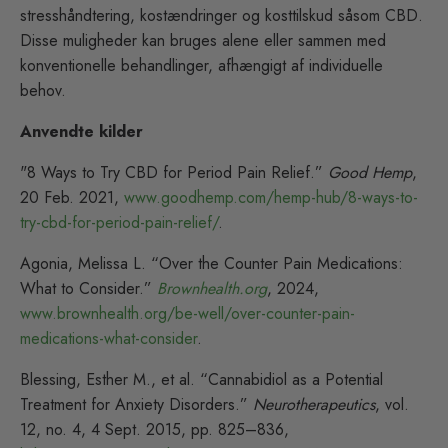
stresshåndtering, kostændringer og kosttilskud såsom CBD.
Disse muligheder kan bruges alene eller sammen med
konventionelle behandlinger, afhængigt af individuelle
behov.
Anvendte kilder
"8 Ways to Try CBD for Period Pain Relief.”
Good Hemp
,
20 Feb. 2021,
www.goodhemp.com/hemp-hub/8-ways-to-
try-cbd-for-period-pain-relief/
.
Agonia, Melissa L. “Over the Counter Pain Medications:
What to Consider.”
Brownhealth.org
, 2024,
www.brownhealth.org/be-well/over-counter-pain-
medications-what-consider
.
Blessing, Esther M., et al. “Cannabidiol as a Potential
Treatment for Anxiety Disorders.”
Neurotherapeutics
, vol.
12, no. 4, 4 Sept. 2015, pp. 825–836,