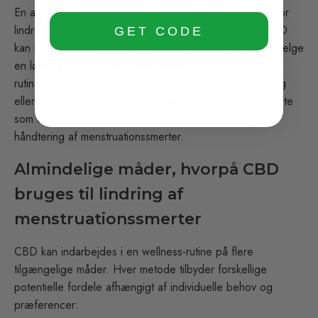
En af grundene til, at CBD fortsat får opmærksomhed for
lindring af menstruationssmerter, er dets alsidighed. CBD
GET CODE
kan bruges i flere ikke-berusende former, så man kan vælge
en løsning, der passer til ens komfortniveau og daglige
rutine. Uanset om det bruges eksternt til målrettet lindring
eller indtages oralt for bredere støtte, beskrives CBD ofte
som et fleksibelt alternativ til konventionelle strategier til
håndtering af menstruationssmerter.
Almindelige måder, hvorpå CBD
bruges til lindring af
menstruationssmerter
CBD kan indarbejdes i en wellness-rutine på flere
tilgængelige måder. Hver metode tilbyder forskellige
potentielle fordele afhængigt af individuelle behov og
præferencer: