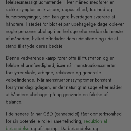
følelsesmæssigt udmattende. Hver måned medfører en
række symptomer: kramper, oppustethed, træthed og
humørsvingninger, som kan gøre hverdagen sværere at
håndtere. I stedet for blot et par ubehagelige dage oplever
nogle personer ubehag i en hel uge eller endda det meste
af måneden, hvilket efterlader dem udmattede og ude af
stand til at yde deres bedste.
Denne vedvarende kamp fører ofte til frustration og en
følelse af uretfærdighed, især når menstruationssmerter
forstyrrer skole, arbejde, relationer og generelle
velbefindende. Når menstruationssymptomer konstant
forstyrrer dagligdagen, er det naturligt at søge efter måder
at håndtere ubehaget på og genvinde en følelse af
balance.
I de senere år har CBD (cannabidiol) fået opmærksomhed
for sin potentielle rolle i smertelindring,
reduktion af
betændelse
og afslapning. Da betændelse og