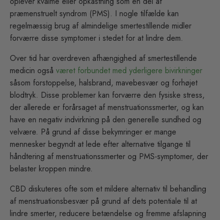
oplever kvalme eller opkastning som en del af
præmenstruelt syndrom (PMS). I nogle tilfælde kan
regelmæssig brug af almindelige smertestillende midler
forværre disse symptomer i stedet for at lindre dem.
Over tid har overdreven afhængighed af smertestillende
medicin også
været forbundet med yderligere bivirkninger
såsom forstoppelse, halsbrand, mavebesvær og forhøjet
blodtryk. Disse problemer kan forværre den fysiske stress,
der allerede er forårsaget af menstruationssmerter, og kan
have en negativ indvirkning på den generelle sundhed og
velvære. På grund af disse bekymringer er mange
mennesker begyndt at lede efter alternative tilgange til
håndtering af menstruationssmerter og PMS-symptomer, der
belaster kroppen mindre.
CBD diskuteres ofte som et mildere alternativ til behandling
af menstruationsbesvær på grund af dets potentiale til at
lindre smerter, reducere betændelse og fremme afslapning