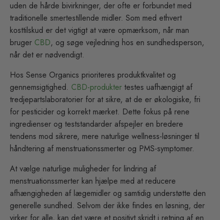
uden de hårde bivirkninger, der ofte er forbundet med
traditionelle smertestillende midler. Som med ethvert
kosttilskud er det vigtigt at være opmærksom, når man
bruger
CBD
, og søge vejledning hos en sundhedsperson,
når det er nødvendigt.
Hos Sense Organics prioriteres produktkvalitet og
gennemsigtighed.
CBD-produkter
testes uafhængigt af
tredjepartslaboratorier for at sikre, at de er økologiske, fri
for pesticider og korrekt mærket. Dette fokus på rene
ingredienser og teststandarder afspejler en bredere
tendens mod sikrere, mere naturlige wellness-løsninger til
håndtering af menstruationssmerter og PMS-symptomer.
At vælge naturlige muligheder for lindring af
menstruationssmerter kan hjælpe med at reducere
afhængigheden af lægemidler og samtidig understøtte den
generelle sundhed. Selvom der ikke findes en løsning, der
virker for alle, kan det være et positivt skridt i retning af en