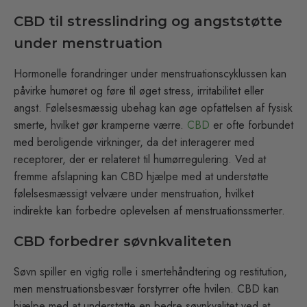
CBD til stresslindring og angststøtte
under menstruation
Hormonelle forandringer under menstruationscyklussen kan
påvirke humøret og føre til øget stress, irritabilitet eller
angst. Følelsesmæssig ubehag kan øge opfattelsen af fysisk
smerte, hvilket gør kramperne værre.
CBD
er ofte forbundet
med beroligende virkninger, da det interagerer med
receptorer, der er relateret til humørregulering. Ved at
fremme afslapning kan CBD hjælpe med at understøtte
følelsesmæssigt velvære under menstruation, hvilket
indirekte kan forbedre oplevelsen af menstruationssmerter.
CBD forbedrer søvnkvaliteten
Søvn spiller en vigtig rolle i smertehåndtering og restitution,
men menstruationsbesvær forstyrrer ofte hvilen. CBD kan
hjælpe med at understøtte en bedre søvnkvalitet ved at