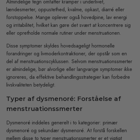
Almindelige tegn omfatter kramper i underlivet,
lændesmerter, oppustethed, kvalme, opkast, diarré eller
forstoppelse. Mange oplever også hovedpine, lav energi
og irritabilitet, hvilket kan gøre det svært at koncentrere sig
eller opretholde normale rutiner under menstruationen.
Disse symptomer skyldes hovedsageligt hormonelle
forandringer og livmoderkontraktioner, der opstår som en
del af menstruationscyklussen. Selvom menstruationssmerter
er almindelige, bør alvorlige eller langvarige symptomer ikke
ignoreres, da effektive behandlingsstrategier kan forbedre
livskvaliteten betydeligt.
Typer af dysmenoré: Forståelse af
menstruationssmerter
Dysmenoré inddeles generelt i to kategorier: primær
dysmenoré og sekundær dysmenoré. At forstå forskellen
mellem disse to typer menstruationssmerter er et vigtigt