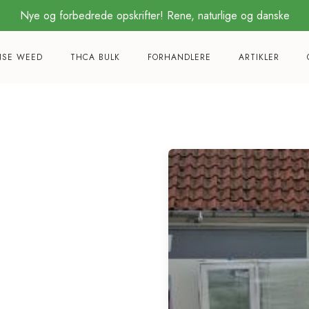
Nye og forbedrede opskrifter! Rene, naturlige og danske
Køb for kun 499,- og få gratis levering
NSE WEED
THCA BULK
FORHANDLERE
ARTIKLER