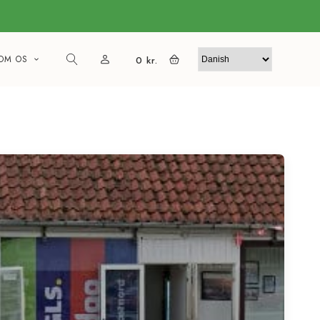
OM OS
0
kr.