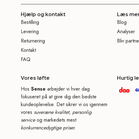
Hjælp og kontakt
Læs me
Bestilling
Blog
Levering
Analyser
Returnering
Bliv partne
Kontakt
FAQ
Vores løfte
Hurtig l
Hos
Sense
arbejder vi hver dag
fokuseret på at give dig den bedste
kundeoplevelse. Det sikrer vi os igennem
vores
suveræne kvalitet, personlig
service
og markedets mest
konkurrencedygtige priser.