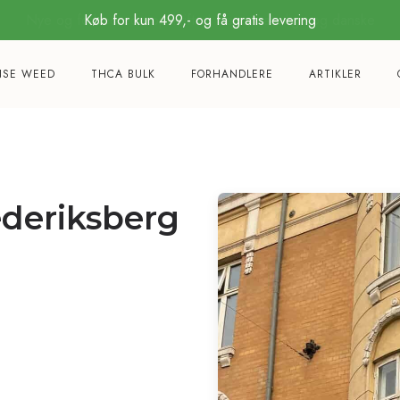
Køb for kun 499,- og få gratis levering
NSE WEED
THCA BULK
FORHANDLERE
ARTIKLER
ederiksberg