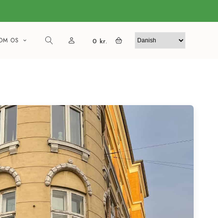
OM OS
0
kr.